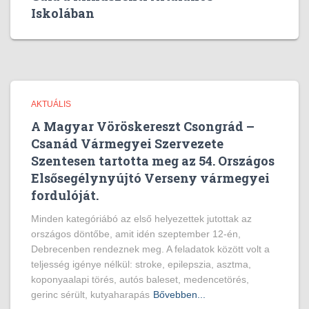
Iskolában
AKTUÁLIS
A Magyar Vöröskereszt Csongrád –
Csanád Vármegyei Szervezete
Szentesen tartotta meg az 54. Országos
Elsősegélynyújtó Verseny vármegyei
fordulóját.
Minden kategóriábó az első helyezettek jutottak az
országos döntőbe, amit idén szeptember 12-én,
Debrecenben rendeznek meg. A feladatok között volt a
teljesség igénye nélkül: stroke, epilepszia, asztma,
koponyaalapi törés, autós baleset, medencetörés,
gerinc sérült, kutyaharapás
Bővebben...