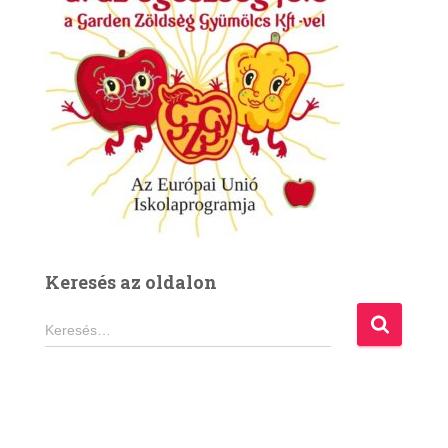
Keresés az oldalon
K
Keresés…
e
r
e
s
é