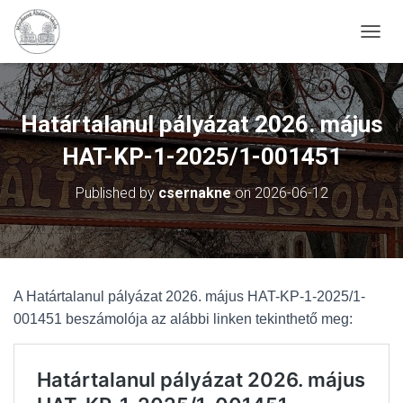
N
A
V
I
G
Határtalanul pályázat 2026. május
Á
C
HAT-KP-1-2025/1-001451
I
Ó
Published by
csernakne
on
2026-06-12
B
E
-
/
K
I
A Határtalanul pályázat 2026. május HAT-KP-1-2025/1-
K
001451 beszámolója az alábbi linken tekinthető meg:
A
P
C
S
O