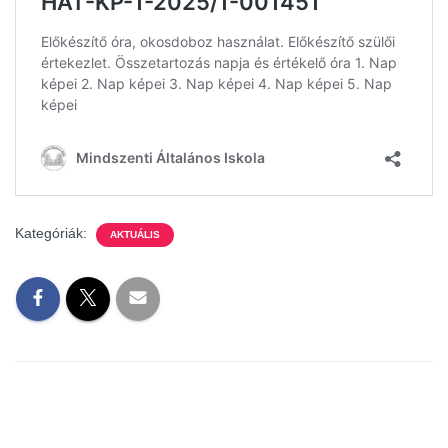
L
Á
S
A
Kategóriák:
AKTUÁLIS