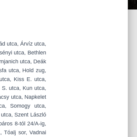
ád utca, Árvíz utca,
sényi utca, Bethlen
amjanich utca, Deák
sfa utca, Hold zug,
tca, Kiss E. utca,
 S. utca, Kun utca,
ácsy utca, Napkelet
tca, Somogy utca,
 utca, Szent László
páros 8-tól 24/A-ig,
, Tóalj sor, Vadnai