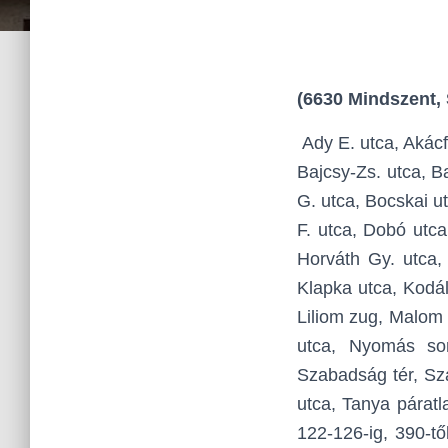
(6630 Mindszent, S
Ady E. utca, Akácf
Bajcsy-Zs. utca, B
G. utca, Bocskai u
F. utca, Dobó utca
Horváth Gy. utca,
Klapka utca, Kodál
Liliom zug, Malom 
utca, Nyomás sor
Szabadság tér, Sza
utca, Tanya páratla
122-126-ig, 390-tő