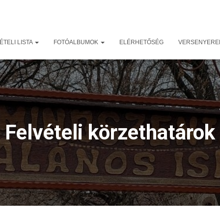
TELI LISTA
FOTÓALBUMOK
ELÉRHETŐSÉG
VERSENYER
Felvételi körzethatárok