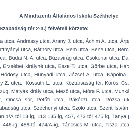
A Mindszenti Általános Iskola Székhelye
zabadság tér 2-3.) felvételi körzete:
a utca, Andrássy utca, Arany J. utca, Áchim A. utca, Árp
atthyányi utca, Báthory utca, Bem utca, Bene utca, Berc
tca, Budai N. A. utca, Búzavirág utca, Csokonai utca, D
, Erzsébet királyné utca, Esze T. utca, Görbe utca, Hár
 Hódosy utca, Hunyadi utca, József A. utca, Kápolna u
y Z. utca, Kossuth L. utca, Köztársaság tér, Kőrösi Cs.
zug, Mátyás király utca, Mező utca, Móra F. utca, Munk
, Oncsa sor, Petőfi utca, Rákóczi utca, Rózsa u
badság utca, Széchenyi utca, Szőlő utca, Szent István
n 1/A-tól 13-ig, 113-135-ig, 457, 473-tól 475-ig, Tanya 
l 446-ig, 456-tól 474/A-ig, Táncsics M. utca, Tisza utca