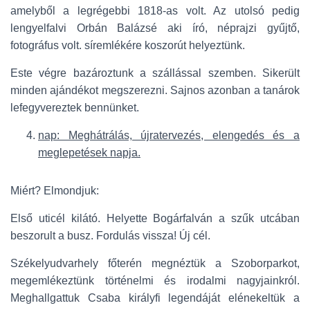
amelyből a legrégebbi 1818-as volt. Az utolsó pedig
lengyelfalvi Orbán Balázsé aki író, néprajzi gyűjtő,
fotográfus volt. síremlékére koszorút helyeztünk.
Este végre bazároztunk a szállással szemben. Sikerült
minden ajándékot megszerezni. Sajnos azonban a tanárok
lefegyvereztek bennünket.
nap: Meghátrálás, újratervezés, elengedés és a
meglepetések napja.
Miért? Elmondjuk:
Első uticél kilátó. Helyette Bogárfalván a szűk utcában
beszorult a busz. Fordulás vissza! Új cél.
Székelyudvarhely főterén megnéztük a Szoborparkot,
megemlékeztünk történelmi és irodalmi nagyjainkról.
Meghallgattuk Csaba királyfi legendáját elénekeltük a