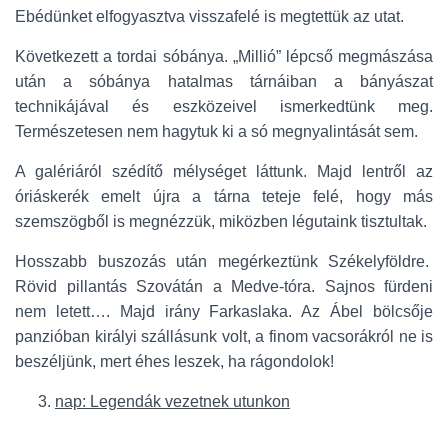
Ebédünket elfogyasztva visszafelé is megtettük az utat.
Következett a tordai sóbánya. „Millió” lépcső megmászása
után a sóbánya hatalmas tárnáiban a bányászat
technikájával és eszközeivel ismerkedtünk meg.
Természetesen nem hagytuk ki a só megnyalintását sem.
A galériáról szédítő mélységet láttunk. Majd lentről az
óriáskerék emelt újra a tárna teteje felé, hogy más
szemszögből is megnézzük, miközben légutaink tisztultak.
Hosszabb buszozás után megérkeztünk Székelyföldre.
Rövid pillantás Szovátán a Medve-tóra. Sajnos fürdeni
nem letett…. Majd irány Farkaslaka. Az Ábel bölcsője
panzióban királyi szállásunk volt, a finom vacsorákról ne is
beszéljünk, mert éhes leszek, ha rágondolok!
nap: Legendák vezetnek utunkon