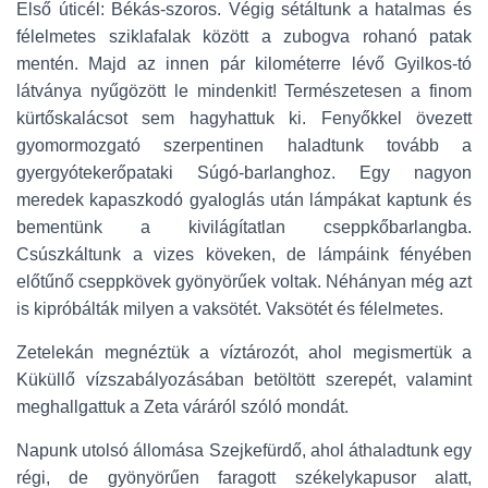
Első úticél: Békás-szoros. Végig sétáltunk a hatalmas és
félelmetes sziklafalak között a zubogva rohanó patak
mentén. Majd az innen pár kilométerre lévő Gyilkos-tó
látványa nyűgözött le mindenkit! Természetesen a finom
kürtőskalácsot sem hagyhattuk ki. Fenyőkkel övezett
gyomormozgató szerpentinen haladtunk tovább a
gyergyótekerőpataki Súgó-barlanghoz. Egy nagyon
meredek kapaszkodó gyaloglás után lámpákat kaptunk és
bementünk a kivilágítatlan cseppkőbarlangba.
Csúszkáltunk a vizes köveken, de lámpáink fényében
előtűnő cseppkövek gyönyörűek voltak. Néhányan még azt
is kipróbálták milyen a vaksötét. Vaksötét és félelmetes.
Zetelekán megnéztük a víztározót, ahol megismertük a
Küküllő vízszabályozásában betöltött szerepét, valamint
meghallgattuk a Zeta váráról szóló mondát.
Napunk utolsó állomása Szejkefürdő, ahol áthaladtunk egy
régi, de gyönyörűen faragott székelykapusor alatt,