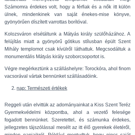
Számomra érdekes volt, hogy a férfiak és a nők itt külön
ülnek, mindenkinek van saját énekes-mise könyve,
gyönyörűen díszített varrottas borítóval.
Kolozsváron elsétáltunk a Mátyás király szülőházához. A
felújítás miatt a gyönyörű gótikus stílusban épült Szent
Mihály templomot csak kívülről láthattuk. Megcsodáltuk a
monumentális Mátyás király szoborcsoportot is.
Végre megérkeztünk a szálláshelyre: Torockóra, ahol finom
vacsorával vártak bennünket szállásadóink.
nap: Természeti értékek
Reggeli után elvittük az adományainkat a Kiss Szent Teréz
Gyermekvédelmi központba, ahol a vezető felesége
fogadott bennünket. Szeretettel, és számunka érdekes,
jellegzetes tájszólással mesélt az itt élő gyerekek életéről,
minden napjaikról. Például megtudtuk, hogy nincs saját