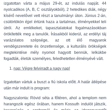
izgatottan várta a május 29-ét, az indulás napját. 44
nyolcadikos (A, B, C osztályokból), 2 hetedikes diák, négy
kísérő nevelővel vett részt a tanulmányi úton. Június 2-án,
csütörtökön éjjel értünk haza a tartalmas, élményekkel teli
útról. Az emlékeket, tapasztalatokat fogalmazásokban
örökítették meg a tanulók. Írásaikból kiderül, az erdélyi táj
varázslatos szépsége, az ott élő magyarok
vendégszeretete és önzetlensége, a kulturális örökségek
megtekintése mély nyomot hagyott bennük, lelkükbe
fogadták, életük személyes, feledhetetlen élményévé vált.
nap: Végre felvirradt a nagy nap!
Izgatottan vártuk a buszt a fiú iskola előtt. A határ átlépése
után már indult is program:
Nagyszalonta: Rövid séta a főtéren, ahol a templom nem
harangozik egész órában, hanem Kossuth indulót játszik,