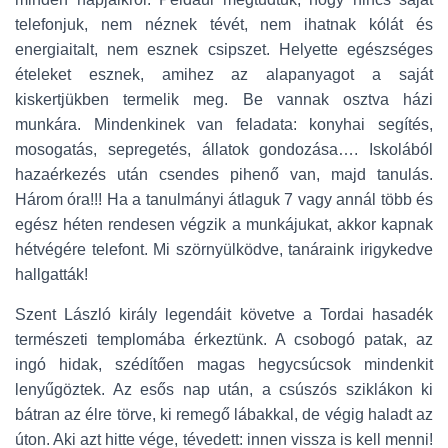
telefonjuk, nem néznek tévét, nem ihatnak kólát és
energiaitalt, nem esznek csipszet. Helyette egészséges
ételeket esznek, amihez az alapanyagot a saját
kiskertjükben termelik meg. Be vannak osztva házi
munkára. Mindenkinek van feladata: konyhai segítés,
mosogatás, sepregetés, állatok gondozása…. Iskolából
hazaérkezés után csendes pihenő van, majd tanulás.
Három óra!!! Ha a tanulmányi átlaguk 7 vagy annál több és
egész héten rendesen végzik a munkájukat, akkor kapnak
hétvégére telefont. Mi szörnyülködve, tanáraink irigykedve
hallgatták!
Szent László király legendáit követve a Tordai hasadék
természeti templomába érkeztünk. A csobogó patak, az
ingó hidak, szédítően magas hegycsúcsok mindenkit
lenyűgöztek. Az esős nap után, a csúszós sziklákon ki
bátran az élre törve, ki remegő lábakkal, de végig haladt az
úton. Aki azt hitte vége, tévedett: innen vissza is kell menni!