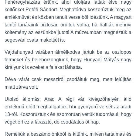
Fehéregyházára értünk, ahol utoljára látták élve nagy
költőnket Petőfi Sándort. Meghatódva koszorúztuk meg az
emlékművét és közben tanult verseiből idéztünk. A magyart
tanító tanáraink biztosan örültek volna, ha hallják mennyi
költemény az eszünkbe jutott! A múzeumban megnéztük a
segesvári csata makettjét is.
Vajdahunyad várában álmélkodva jártuk be az oszlopos
termeket és beleborzongtunk, hogy Hunyadi Mátyás nagy
királyunk is ezeket a falakat láthatta.
Déva várát csak messziről csodáltuk meg, mert felújítás
miatt zárva volt.
Utolsó állomás: Arad A régi vár kivégzőhelyén álló
emlékmű előtt meghallgattuk Tibi gyönyörű versét az aradi
13-ról. Koszorúztunk és szomorúan vettük tudomásul, hogy
véget ért ez a fárasztó, de csodálatos öt nap.
Reméljük a beszámolónkból is kitűnik, milyen tartalmas és