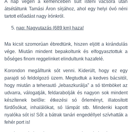
A nap végén a kemencében sült isteni vacsora után
átsétáltunk Tamási Áron sírjához, ahol egy helyi óvó néni
tartott előadást nagy írónkról.
nap: Nagyutazás (689 km) haza!
Ma kicsit szomorúan ébredtünk, hiszen eljött a kirándulás
vége. Miután mindent bepakoltunk és elfogyasztottuk a
bőséges finom reggelinket elindultunk hazafelé.
Korondon megálltunk sót venni. Kiderült, hogy ez egy
parajdi só feldolgozó üzem. Megtudtuk a kedves bácsitól,
hogy miután a teherautó „lebaszkurálja” a só tömböket az
udvarra, válogatják, feldarabolják és nagyon sok mindent
készítenek belőle: étkezési só őrleményt, illatosított
fürdősókat, inhalálókat, só lámpát stb. Mindenki kapott
nyalóka sót is! Sőt a bátrak tanári engedéllyel szívhatták a
fehér port is!