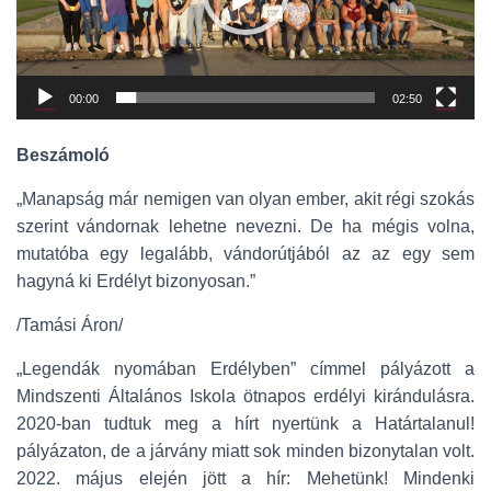
L
Á
S
A
00:00
02:50
Beszámoló
„Manapság már nemigen van olyan ember, akit régi szokás
szerint vándornak lehetne nevezni. De ha mégis volna,
mutatóba egy legalább, vándorútjából az az egy sem
hagyná ki Erdélyt bizonyosan.”
/Tamási Áron/
„Legendák nyomában Erdélyben” címmel pályázott a
Mindszenti Általános Iskola ötnapos erdélyi kirándulásra.
2020-ban tudtuk meg a hírt nyertünk a Határtalanul!
pályázaton, de a járvány miatt sok minden bizonytalan volt.
2022. május elején jött a hír: Mehetünk! Mindenki