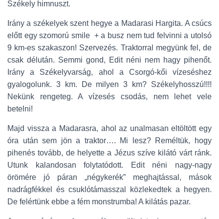
Székely himnuszt.
Irány a székelyek szent hegye a Madarasi Hargita. A csúcs
előtt egy szomorú smile + a busz nem tud felvinni a utolsó
9 km-es szakaszon! Szervezés. Traktorral megyünk fel, de
csak délután. Semmi gond, Edit néni nem hagy pihenőt.
Irány a Székelyvarság, ahol a Csorgó-kői vízeséshez
gyalogolunk. 3 km. De milyen 3 km? Székelyhosszú!!!!
Nekünk rengeteg. A vízesés csodás, nem lehet vele
betelni!
Majd vissza a Madarasra, ahol az unalmasan eltöltött egy
óra után sem jön a traktor…. Mi lesz? Reméltük, hogy
pihenés tovább, de helyette a Jézus szíve kilátó várt ránk.
Utunk kalandosan folytatódott. Edit néni nagy-nagy
örömére jó páran „négykerék” meghajtással, mások
nadrágfékkel és csuklótámasszal közlekedtek a hegyen.
De felértünk ebbe a fém monstrumba! A kilátás pazar.