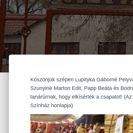
Köszönjük szépen Lupityka Gáborné Pelyva 
Szunyiné Marton Edit, Papp Beáta és Bodn
tanárúrnak, hogy elkísérték a csapatot! (A
Színház honlapja)