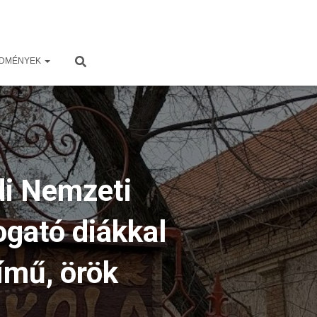
EDMÉNYEK
di Nemzeti
gató diákkal
ímű, örök