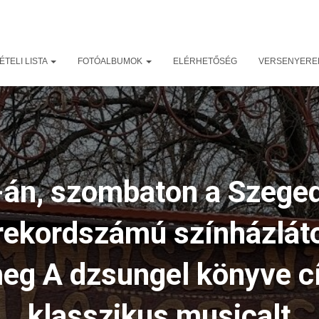
TELI LISTA
FOTÓALBUMOK
ELÉRHETŐSÉG
VERSENYER
án, szombaton a Szege
rekordszámú színházláto
eg A dzsungel könyve c
klasszikus musicalt