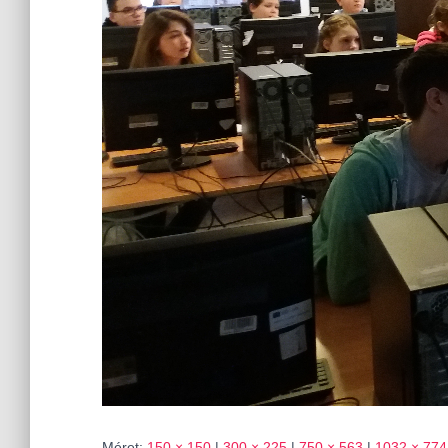
Méret:
150 × 150
|
300 × 225
|
750 × 563
|
1032 × 774