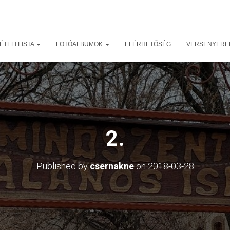
TELI LISTA
FOTÓALBUMOK
ELÉRHETŐSÉG
VERSENYER
2.
Published by
csernakne
on
2018-03-28