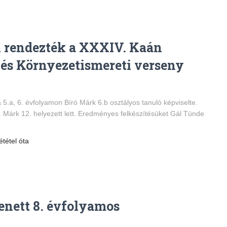
en rendezték a XXXIV. Kaán
 és Környezetismereti verseny
 5.a, 6. évfolyamon Bíró Márk 6.b osztályos tanuló képviselte.
 Márk 12. helyezett lett. Eredményes felkészítésüket Gál Tünde
ététel óta
enett 8. évfolyamos