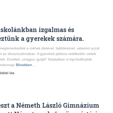
iskolánkban izgalmas és
eztünk a gyerekek számára.
egismerkedtek a méhek életével, fejlődésével, valamint azzal
et az ökoszisztémában. A gyerekek játékos vetélkedőn vettek
ék. Emellett „virágpor gyűjtő” feladatban is kipróbálhatták
indennapi
Bővebben…
ététel óta
részt a Németh László Gimnázium