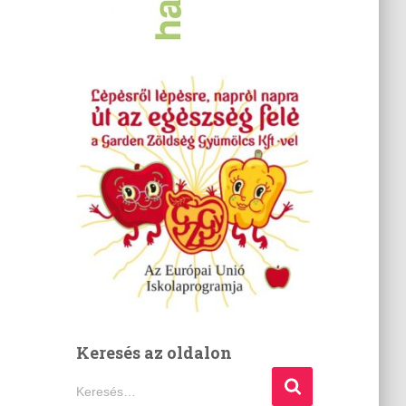
Keresés az oldalon
K
Keresés…
e