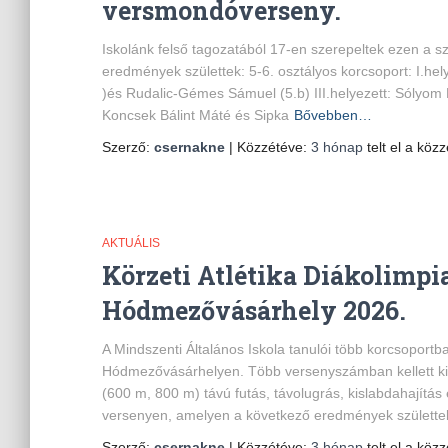
versmondóverseny.
Iskolánk felső tagozatából 17-en szerepeltek ezen a 
eredmények születtek: 5-6. osztályos korcsoport: I.hel
)és Rudalic-Gémes Sámuel (5.b) III.helyezett: Sólyom L
Koncsek Bálint Máté és Sipka
Bővebben…
Szerző:
csernakne
| Közzétéve:
3 hónap
telt el a közz
AKTUÁLIS
Körzeti Atlétika Diákolimp
Hódmezővásárhely 2026.
A Mindszenti Általános Iskola tanulói több korcsoportba
Hódmezővásárhelyen. Több versenyszámban kellett kiv
(600 m, 800 m) távú futás, távolugrás, kislabdahajítás 
versenyen, amelyen a következő eredmények születte
Szerző:
csernakne
| Közzétéve:
3 hónap
telt el a közz