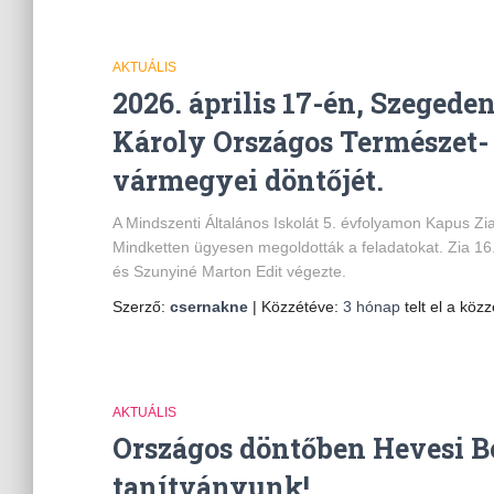
AKTUÁLIS
2026. április 17-én, Szeged
Károly Országos Természet-
vármegyei döntőjét.
A Mindszenti Általános Iskolát 5. évfolyamon Kapus Zia
Mindketten ügyesen megoldották a feladatokat. Zia 16.
és Szunyiné Marton Edit végezte.
Szerző:
csernakne
| Közzétéve:
3 hónap
telt el a közz
AKTUÁLIS
Országos döntőben Hevesi B
tanítványunk!