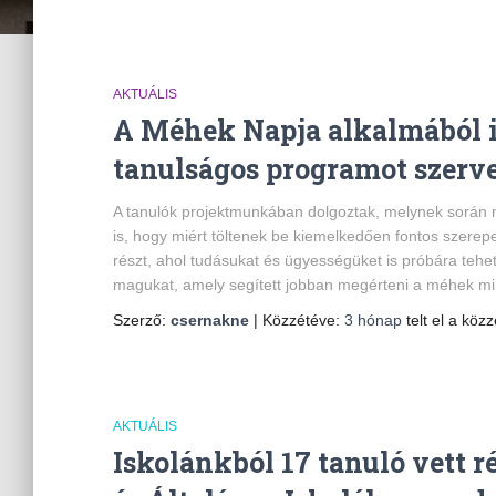
AKTUÁLIS
A Méhek Napja alkalmából 
tanulságos programot szerv
A tanulók projektmunkában dolgoztak, melynek során m
is, hogy miért töltenek be kiemelkedően fontos szerep
részt, ahol tudásukat és ügyességüket is próbára tehett
magukat, amely segített jobban megérteni a méhek m
Szerző:
csernakne
| Közzétéve:
3 hónap
telt el a közz
AKTUÁLIS
Iskolánkból 17 tanuló vett 