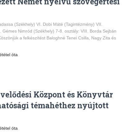
ezett Német nyelvű szövegértési
adassa (Székhely) VI. Dobi Máté (Tagintézmény) VII.
I. Gémes Nimród (Székhely) 7-8. osztály: VIII. Borda Sejbán
szönjük a felkészítést Baloghné Tenei Csilla, Nagy Zita és
ététel óta
űvelődési Központ és Könyvtár
atósági témahéthez nyújtott
ététel óta