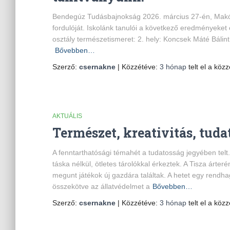
Bendegúz Tudásbajnokság 2026. március 27-én, Mak
fordulóját. Iskolánk tanulói a következő eredményeket é
osztály természetismeret: 2. hely: Koncsek Máté Bálint 6
Bővebben…
Szerző:
csernakne
| Közzétéve:
3 hónap
telt el a közz
AKTUÁLIS
Természet, kreativitás, tuda
A fenntarthatósági témahét a tudatosság jegyében telt.
táska nélkül, ötletes tárolókkal érkeztek. A Tisza árter
megunt játékok új gazdára találtak. A hetet egy rendha
összekötve az állatvédelmet a
Bővebben…
Szerző:
csernakne
| Közzétéve:
3 hónap
telt el a közz