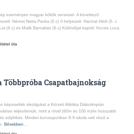
szép eseményen magyar költők verseivel. A következő
yezett: Német Netta Panka (5.c) II.helyezett: Harmat Hédi (5. c
ia (6.c) és Malik Barnabás (6.c) Külőndíjat kapott: Kocsis Luca,
ététel óta
ia Többpróba Csapatbajnokság
n képviselték iskolájukat a Körzeti Atlétika Diákolimpián
álóan teljesíteniük, mint a rövid (60m és 100 m)és hosszabb
és súlylökés. Minden korcsoportban 8-9 iskola vett részt a
k:
Bővebben…
ététel óta