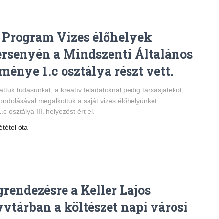
 Program Vizes élőhelyek
ersenyén a Mindszenti Általános
ménye 1.c osztálya részt vett.
tuk tudásunkat, a kreatív feladatoknál pedig társasjátékot,
gondolásával megalkottuk a saját vizes élőhelyünket.
 osztálya III. helyezést ért el.
ététel óta
grendezésre a Keller Lajos
tárban a költészet napi városi