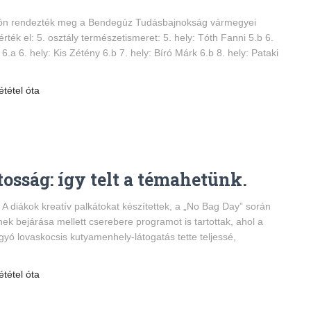
ón rendezték meg a Bendegúz Tudásbajnokság vármegyei
rték el: 5. osztály természetismeret: 5. hely: Tóth Fanni 5.b 6.
.a 6. hely: Kis Zétény 6.b 7. hely: Bíró Márk 6.b 8. hely: Pataki
ététel óta
tosság: így telt a témahetünk.
 A diákok kreatív palkátokat készítettek, a „No Bag Day” során
ének bejárása mellett cserebere programot is tartottak, ahol a
gyó lovaskocsis kutyamenhely-látogatás tette teljessé,
ététel óta