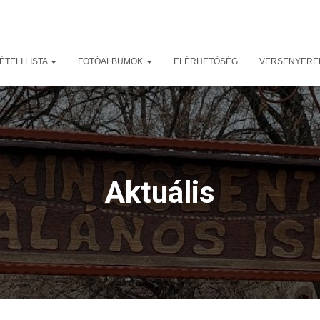
TELI LISTA
FOTÓALBUMOK
ELÉRHETŐSÉG
VERSENYER
Aktuális