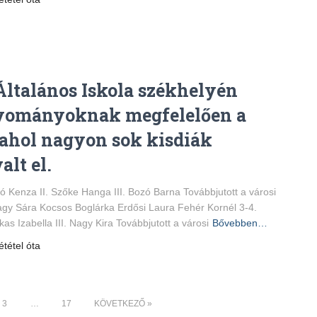
Általános Iskola székhelyén
gyományoknak megfelelően a
 ahol nagyon sok kisdiák
alt el.
ó Kenza II. Szőke Hanga III. Bozó Barna Továbbjutott a városi
gy Sára Kocsos Boglárka Erdősi Laura Fehér Kornél 3-4.
as Izabella III. Nagy Kira Továbbjutott a városi
Bővebben…
ététel óta
3
…
17
KÖVETKEZŐ