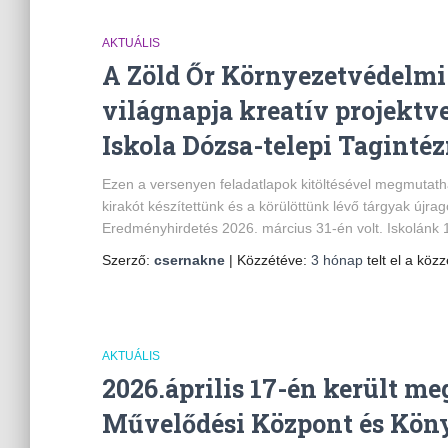
AKTUÁLIS
A Zöld Őr Környezetvédelmi
világnapja kreatív projektv
Iskola Dózsa-telepi Tagintéz
Ezen a versenyen feladatlapok kitöltésével megmutathat
kirakót készítettünk és a körülöttünk lévő tárgyak újra
Eredményhirdetés 2026. március 31-én volt. Iskolánk 1.c
Szerző:
csernakne
| Közzétéve:
3 hónap
telt el a közz
AKTUÁLIS
2026.április 17-én került me
Művelődési Központ és Könyv