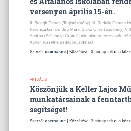
és Általános Iskolában rend
versenyen április 15-én.
II. Balogh Dénes (Tagintézmény) III. Rudalic Gémes H
FerencziJázmin, Bíró Márk, Sipka Olivér(Székhely) VII
András (Székhely) Gratulálunk minden résztvevőnek! Kö
Kuhár Józsefné pedagógusoknak!
Szerző:
csernakne
| Közzétéve:
3 hónap
telt el a közz
AKTUÁLIS
Köszönjük a Keller Lajos M
munkatársainak a fenntarth
segítséget!
Szerző:
csernakne
| Közzétéve:
3 hónap
telt el a közz