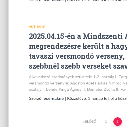
AKTUÁLIS
2025.04.15-én a Mindszenti 
megrendezésre került a ha
tavaszi versmondó verseny,
szebbnél szebb verseket szav
A következő eredmények születtek: 1-2. osztály I. Forg
versmondó versenyre: Ágoston Adél Farkas Nimród Na
osztály I. Bende Kinga Ágnes II. Demeter Zsófia II. Fark
Szerző:
csernakne
| Közzétéve:
3 hónap
telt el a közz
Bejegyzések
ELŐZŐ
1
2